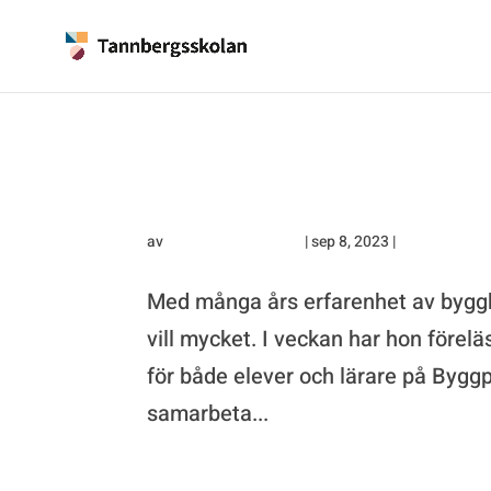
Mästermålare, utbildad yrk
coach!
av
Alexandra Forsgren
|
sep 8, 2023
|
Gymnasiet
Med många års erfarenhet av bygg
vill mycket. I veckan har hon förel
för både elever och lärare på Byggp
samarbeta...