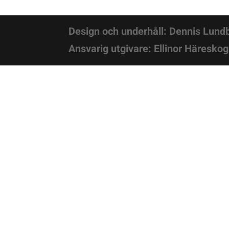
Design och underhåll: Dennis Lund
Ansvarig utgivare: Ellinor Häreskog