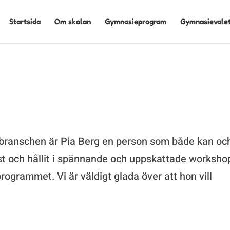
Startsida
Om skolan
Gymnasieprogram
Gymnasievale
eslärare, forskare i praktisk kunskap o
branschen är Pia Berg en person som både kan oc
äst och hållit i spännande och uppskattade worksho
rogrammet. Vi är väldigt glada över att hon vill