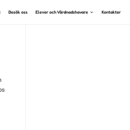
t
Besök oss
Elever och Vårdnadshavare
Kontakter
ch
h
ps